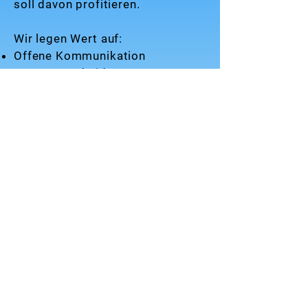
soll davon profitieren.
Wir legen Wert auf:
Offene Kommunikation
Kurze Entscheidungswege
Mitgestaltungsmöglichkeiten
Entwicklungsperspektiven
Ein ehrliches, respektvolles
Miteinander
Wenn du Lust hast, nicht nur
einen Job zu machen, sondern
Teil von etwas zu werden, das
wächst – dann passt du gut zu
uns.
In 60 Sekunden bewerben