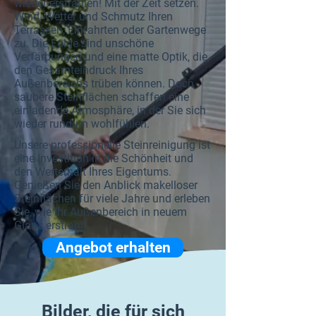
wieder erstrahlen! Mit der Zeit setzen.
Wind, Wetter und Schmutz Ihren
Terrassen, Einfahrten oder Gartenwege
zu. Die Folge sind unschöne
Verfärbungen und eine matte Optik, die
den Gesamteindruck Ihres
Außenbereichs trüben können. Doch
saubere Steinflächen schaffen eine
einladende Atmosphäre, in der Sie sich
wieder rundum wohlfühlen.
Unsere professionelle Steinreinigung ist
eine Investition in die Schönheit und
den Werterhalt Ihres Eigentums.
Genießen Sie den Anblick makelloser
Steinflächen für viele Jahre und erleben
Sie, wie Ihr Außenbereich in neuem
Glanz erstrahlt.
Angebot erhalten
Bilder, die für sich