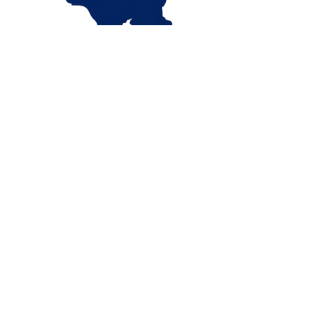
Angebot anfordern
Fordern Sie jetzt ein unverbindliches
Angebot
an
- Wir betraten Sie gerne!
Geschlecht
Vorname